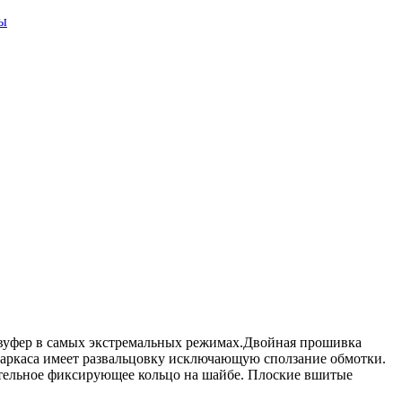
ры
бвуфер в самых экстремальных режимах.Двойная прошивка
каркаса имеет развальцовку исключающую сползание обмотки.
ительное фиксирующее кольцо на шайбе. Плоские вшитые