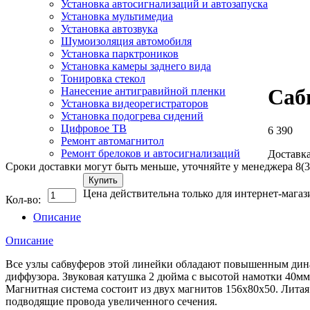
Установка автосигнализаций и автозапуска
Установка мультимедиа
Установка автозвука
Шумоизоляция автомобиля
Установка парктроников
Установка камеры заднего вида
Тонировка стекол
Саб
Нанесение антигравийной пленки
Установка видеорегистраторов
Установка подогрева сидений
Цифровое ТВ
6 390
Ремонт автомагнитол
Ремонт брелоков и автосигнализаций
Доставка
Сроки доставки могут быть меньше, уточняйте у менеджера 8(3
Купить
Цена действительна только для интернет-магаз
Кол-во:
Описание
Описание
Все узлы сабвуферов этой линейки обладают повышенным дина
диффузора. Звуковая катушка 2 дюйма с высотой намотки 40м
Магнитная система состоит из двух магнитов 156x80x50. Лит
подводящие провода увеличенного сечения.