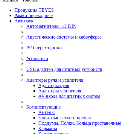
Продукция TEYES
Рамки переходные
Автозвук
Автомагнитолы 1/2 DIN
Акустические системы и сабвуферы
ISO переходники
Усилители
USB адаптер для штатных устройств
Адаптеры руля и усилителя
Адаптеры руля
Адаптеры усилителя
AV-входа для штатных систем
Комплектующие
Антены
Защитные сетки и крепеж
Подиумы, Полки, Кольца проставочные
Карманы
Конденсаторы