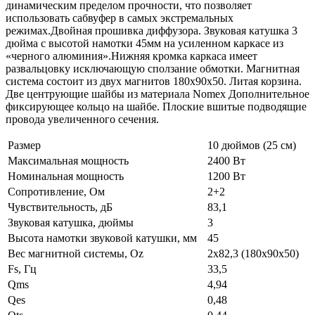
динамическим пределом прочности, что позволяет
использовать сабвуфер в самых экстремальных
режимах.Двойная прошивка диффузора. Звуковая катушка 3
дюйма с высотой намотки 45мм на усиленном каркасе из
«черного алюминия».Нижняя кромка каркаса имеет
развальцовку исключающую сползание обмотки. Магнитная
система состоит из двух магнитов 180x90x50. Литая корзина.
Две центрующие шайбы из материала Nomex Дополнительное
фиксирующее кольцо на шайбе. Плоские вшитые подводящие
провода увеличенного сечения.
Размер
10 дюймов (25 см)
Максимальная мощность
2400 Вт
Номинальная мощность
1200 Вт
Сопротивление, Ом
2+2
Чувствительность, дБ
83,1
Звуковая катушка, дюймы
3
Высота намотки звуковой катушки, мм
45
Вес магнитной системы, Oz
2х82,3 (180x90x50)
Fs, Гц
33,5
Qms
4,94
Qes
0,48