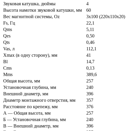
Звуковая катушка, дюймы
4
Высота намотки звуковой катушки, мм
60
Вес магнитной системы, Oz
3х100 (220х110х20)
Fs, Гц
22,1
Qms
5,11
Qes
0,50
Qts
0,46
Vas, л
112,1
Xmax (в одну сторону), мм
41
Bl
14,7
Cms
0,13
Mms
389,6
Общая высота, мм
257
Установочная глубина, мм
240
Внешний диаметр, мм
396
Диаметр монтажного отверстия, мм
357
Расстояние по крепежу, мм
376
А — Общая высота, мм
257
Б — Установочная глубина, мм
240
В — Внешний диаметр, мм
396