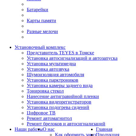
Батарейки
Карты памяти
Разные мелочи
Установочный комплекс
Представитель TEYES в Томске
Установка автосигнализаций и автозапуска
Установка мультимедиа
Установка автозвука
Шумоизоляция автомобиля
Установка парктроников
Установка камеры заднего вида
Тонировка стекол
Нанесение антигравийной пленки
Установка видеорегистраторов
Установка подогрева сидений
Цифровое ТВ
Ремонт автомагнитол
Ремонт брелоков и автосигнализаций
Наши работы
О нас
Главная
Как оформить заказ
Продукция