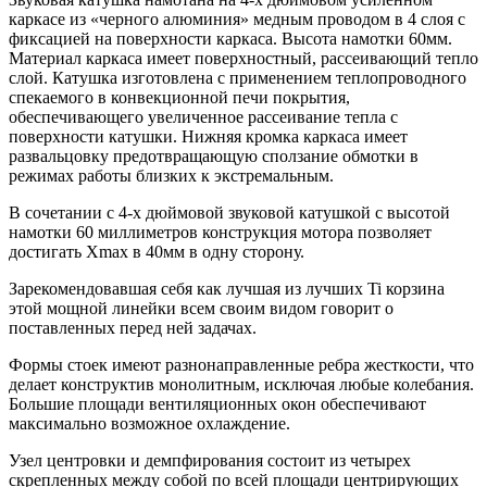
каркасе из «черного алюминия» медным проводом в 4 слоя с
фиксацией на поверхности каркаса. Высота намотки 60мм.
Материал каркаса имеет поверхностный, рассеивающий тепло
слой. Катушка изготовлена с применением теплопроводного
спекаемого в конвекционной печи покрытия,
обеспечивающего увеличенное рассеивание тепла с
поверхности катушки. Нижняя кромка каркаса имеет
развальцовку предотвращающую сползание обмотки в
режимах работы близких к экстремальным.
В сочетании с 4-х дюймовой звуковой катушкой с высотой
намотки 60 миллиметров конструкция мотора позволяет
достигать Хmax в 40мм в одну сторону.
Зарекомендовавшая себя как лучшая из лучших Ti корзина
этой мощной линейки всем своим видом говорит о
поставленных перед ней задачах.
Формы стоек имеют разнонаправленные ребра жесткости, что
делает конструктив монолитным, исключая любые колебания.
Большие площади вентиляционных окон обеспечивают
максимально возможное охлаждение.
Узел центровки и демпфирования состоит из четырех
скрепленных между собой по всей площади центрирующих