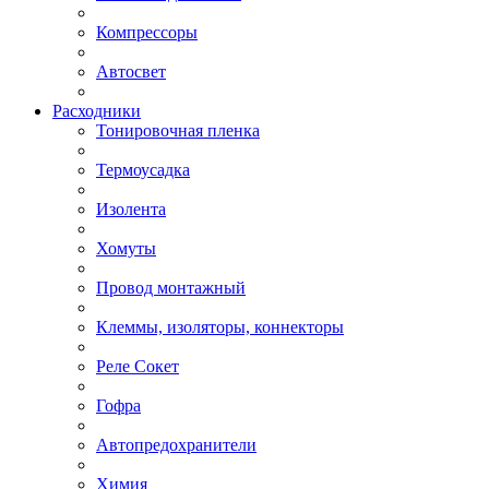
Компрессоры
Автосвет
Расходники
Тонировочная пленка
Термоусадка
Изолента
Хомуты
Провод монтажный
Клеммы, изоляторы, коннекторы
Реле Сокет
Гофра
Автопредохранители
Химия