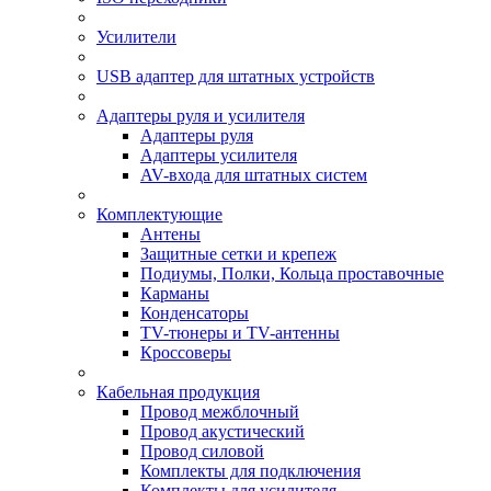
Усилители
USB адаптер для штатных устройств
Адаптеры руля и усилителя
Адаптеры руля
Адаптеры усилителя
AV-входа для штатных систем
Комплектующие
Антены
Защитные сетки и крепеж
Подиумы, Полки, Кольца проставочные
Карманы
Конденсаторы
TV-тюнеры и TV-антенны
Кроссоверы
Кабельная продукция
Провод межблочный
Провод акустический
Провод силовой
Комплекты для подключения
Комплекты для усилителя