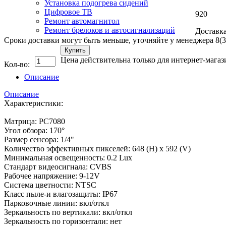
Установка подогрева сидений
Цифровое ТВ
920
Ремонт автомагнитол
Ремонт брелоков и автосигнализаций
Доставка
Сроки доставки могут быть меньше, уточняйте у менеджера 8(3
Купить
Цена действительна только для интернет-магаз
Кол-во:
Описание
Описание
Характеристики:
Матрица: PC7080
Угол обзора: 170°
Размер сенсора: 1/4"
Количество эффективных пикселей: 648 (H) x 592 (V)
Минимальная освещенность: 0.2 Lux
Стандарт видеосигнала: CVBS
Рабочее напряжение: 9-12V
Система цветности: NTSC
Класс пыле-и влагозащиты: IP67
Парковочные линии: вкл/откл
Зеркальность по вертикали: вкл/откл
Зеркальность по горизонтали: нет