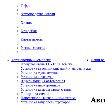
Гофра
Автопредохранители
Химия
Батарейки
Карты памяти
Разные мелочи
Установочный комплекс
Наши ра
Представитель TEYES в Томске
Установка автосигнализаций и автозапуска
Установка мультимедиа
Установка автозвука
Шумоизоляция автомобиля
Установка парктроников
Установка камеры заднего вида
Тонировка стекол
Авт
Нанесение антигравийной пленки
Установка видеорегистраторов