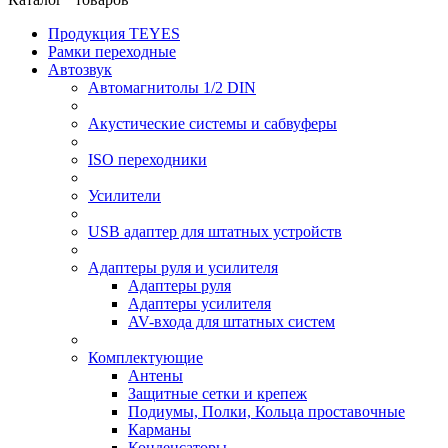
Продукция TEYES
Рамки переходные
Автозвук
Автомагнитолы 1/2 DIN
Акустические системы и сабвуферы
ISO переходники
Усилители
USB адаптер для штатных устройств
Адаптеры руля и усилителя
Адаптеры руля
Адаптеры усилителя
AV-входа для штатных систем
Комплектующие
Антены
Защитные сетки и крепеж
Подиумы, Полки, Кольца проставочные
Карманы
Конденсаторы