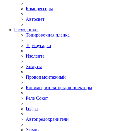
Компрессоры
Автосвет
Расходники
Тонировочная пленка
Термоусадка
Изолента
Хомуты
Провод монтажный
Клеммы, изоляторы, коннекторы
Реле Сокет
Гофра
Автопредохранители
Химия