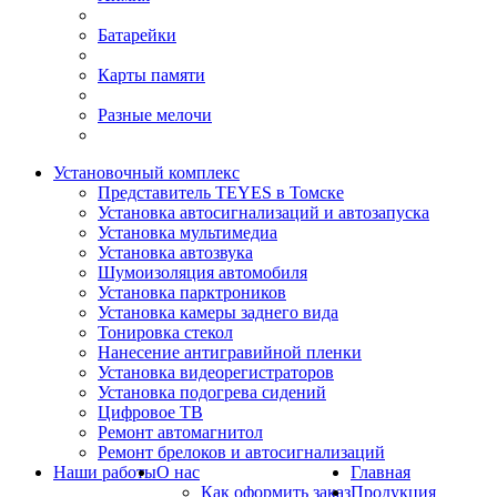
Батарейки
Карты памяти
Разные мелочи
Установочный комплекс
Представитель TEYES в Томске
Установка автосигнализаций и автозапуска
Установка мультимедиа
Установка автозвука
Шумоизоляция автомобиля
Установка парктроников
Установка камеры заднего вида
Тонировка стекол
Нанесение антигравийной пленки
Установка видеорегистраторов
Установка подогрева сидений
Цифровое ТВ
Ремонт автомагнитол
Ремонт брелоков и автосигнализаций
Наши работы
О нас
Главная
Как оформить заказ
Продукция