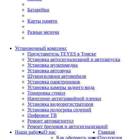
Батарейки
Карты памяти
Разные мелочи
Установочный комплекс
Представитель TEYES в Томске
Установка автосигнализаций и автозапуска
Установка мультимедиа
Установка автозвука
Шумоизоляция автомобиля
Установка парктроников
Установка камеры заднего вида
Тонировка стекол
Нанесение антигравийной пленки
Установка видеорегистраторов
Установка подогрева сидений
Цифровое ТВ
Ремонт автомагнитол
Ремонт брелоков и автосигнализаций
Наши работы
О нас
Главная
Как оформить заказ
Продукция