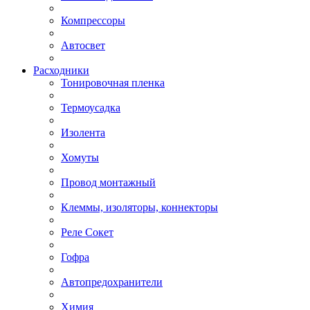
Компрессоры
Автосвет
Расходники
Тонировочная пленка
Термоусадка
Изолента
Хомуты
Провод монтажный
Клеммы, изоляторы, коннекторы
Реле Сокет
Гофра
Автопредохранители
Химия