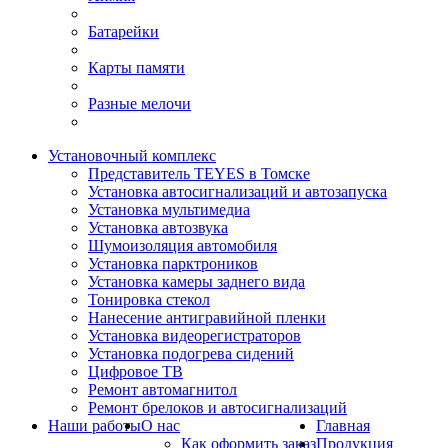
Батарейки
Карты памяти
Разные мелочи
Установочный комплекс
Представитель TEYES в Томске
Установка автосигнализаций и автозапуска
Установка мультимедиа
Установка автозвука
Шумоизоляция автомобиля
Установка парктроников
Установка камеры заднего вида
Тонировка стекол
Нанесение антигравийной пленки
Установка видеорегистраторов
Установка подогрева сидений
Цифровое ТВ
Ремонт автомагнитол
Ремонт брелоков и автосигнализаций
Наши работы
О нас
Главная
Как оформить заказ
Продукция