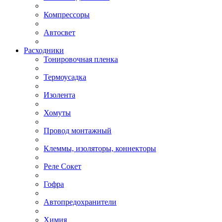
Компрессоры
Автосвет
Расходники
Тонировочная пленка
Термоусадка
Изолента
Хомуты
Провод монтажный
Клеммы, изоляторы, коннекторы
Реле Сокет
Гофра
Автопредохранители
Химия