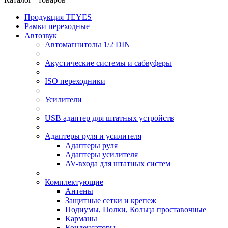
Продукция TEYES
Рамки переходные
Автозвук
Автомагнитолы 1/2 DIN
Акустические системы и сабвуферы
ISO переходники
Усилители
USB адаптер для штатных устройств
Адаптеры руля и усилителя
Адаптеры руля
Адаптеры усилителя
AV-входа для штатных систем
Комплектующие
Антены
Защитные сетки и крепеж
Подиумы, Полки, Кольца проставочные
Карманы
Конденсаторы