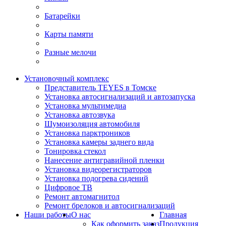
Батарейки
Карты памяти
Разные мелочи
Установочный комплекс
Представитель TEYES в Томске
Установка автосигнализаций и автозапуска
Установка мультимедиа
Установка автозвука
Шумоизоляция автомобиля
Установка парктроников
Установка камеры заднего вида
Тонировка стекол
Нанесение антигравийной пленки
Установка видеорегистраторов
Установка подогрева сидений
Цифровое ТВ
Ремонт автомагнитол
Ремонт брелоков и автосигнализаций
Наши работы
О нас
Главная
Как оформить заказ
Продукция