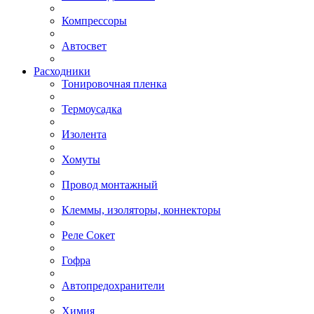
Компрессоры
Автосвет
Расходники
Тонировочная пленка
Термоусадка
Изолента
Хомуты
Провод монтажный
Клеммы, изоляторы, коннекторы
Реле Сокет
Гофра
Автопредохранители
Химия