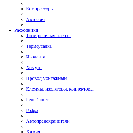
Компрессоры
Автосвет
Расходники
Тонировочная пленка
Термоусадка
Изолента
Хомуты
Провод монтажный
Клеммы, изоляторы, коннекторы
Реле Сокет
Гофра
Автопредохранители
Химия