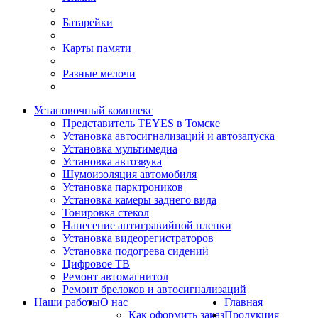
Батарейки
Карты памяти
Разные мелочи
Установочный комплекс
Представитель TEYES в Томске
Установка автосигнализаций и автозапуска
Установка мультимедиа
Установка автозвука
Шумоизоляция автомобиля
Установка парктроников
Установка камеры заднего вида
Тонировка стекол
Нанесение антигравийной пленки
Установка видеорегистраторов
Установка подогрева сидений
Цифровое ТВ
Ремонт автомагнитол
Ремонт брелоков и автосигнализаций
Наши работы
О нас
Главная
Как оформить заказ
Продукция