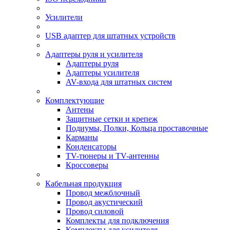
Усилители
USB адаптер для штатных устройств
Адаптеры руля и усилителя
Адаптеры руля
Адаптеры усилителя
AV-входа для штатных систем
Комплектующие
Антены
Защитные сетки и крепеж
Подиумы, Полки, Кольца проставочные
Карманы
Конденсаторы
TV-тюнеры и TV-антенны
Кроссоверы
Кабельная продукция
Провод межблочный
Провод акустический
Провод силовой
Комплекты для подключения
Комплекты для усилителя