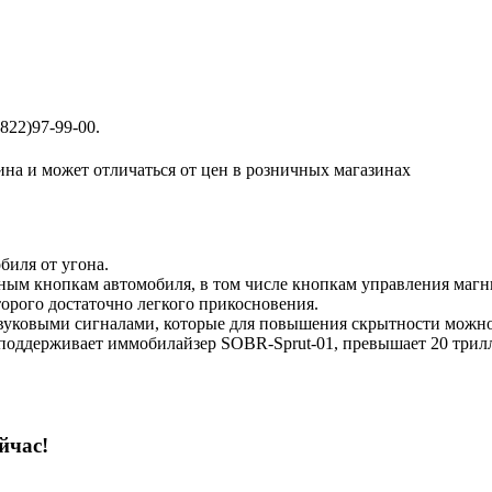
822)97-99-00.
ина и может отличаться от цен в розничных магазинах
биля от угона.
м кнопкам автомобиля, в том числе кнопкам управления магниол
орого достаточно легкого прикосновения.
уковыми сигналами, которые для повышения скрытности можно
 поддерживает иммобилайзер SOBR-Sprut-01, превышает 20 трил
йчас!