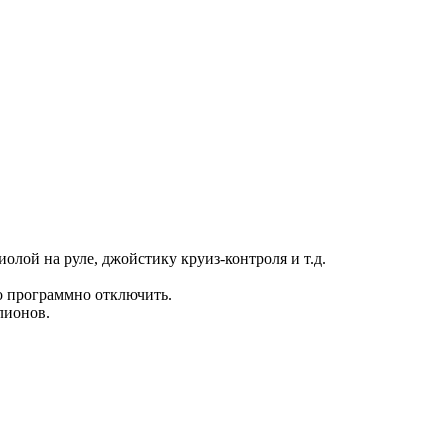
ой на руле, джойстику круиз-контроля и т.д.
 программно отключить.
лионов.