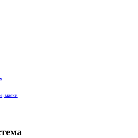
я
ы, маяки
стема