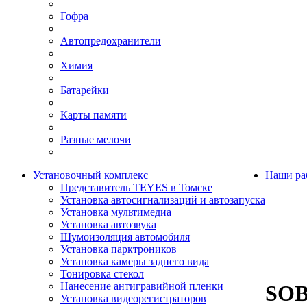
Гофра
Автопредохранители
Химия
Батарейки
Карты памяти
Разные мелочи
Установочный комплекс
Наши ра
Представитель TEYES в Томске
Установка автосигнализаций и автозапуска
Установка мультимедиа
Установка автозвука
Шумоизоляция автомобиля
Установка парктроников
Установка камеры заднего вида
Тонировка стекол
Нанесение антигравийной пленки
SOB
Установка видеорегистраторов