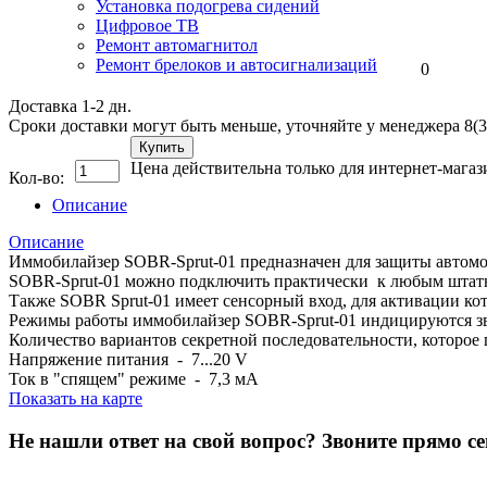
Установка подогрева сидений
Цифровое ТВ
Ремонт автомагнитол
Ремонт брелоков и автосигнализаций
0
Доставка 1-2 дн.
Сроки доставки могут быть меньше, уточняйте у менеджера 8(3
Купить
Цена действительна только для интернет-магаз
Кол-во:
Описание
Описание
Иммобилайзер SOBR-Sprut-01 предназначен для защиты автомо
SOBR-Sprut-01 можно подключить практически к любым штатны
Также SOBR Sprut-01 имеет сенсорный вход, для активации кот
Режимы работы иммобилайзер SOBR-Sprut-01 индицируются зв
Количество вариантов секретной последовательности, которое
Напряжение питания - 7...20 V
Ток в "спящем" режиме - 7,3 мА
Показать на карте
Не нашли ответ на свой вопрос?
Звоните прямо се
8 (3822) 97-99-00