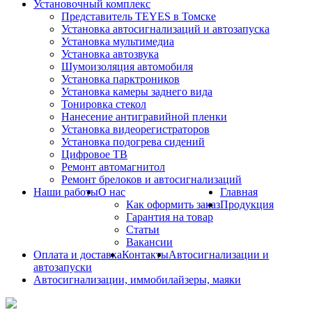
Установочный комплекс
Представитель TEYES в Томске
Установка автосигнализаций и автозапуска
Установка мультимедиа
Установка автозвука
Шумоизоляция автомобиля
Установка парктроников
Установка камеры заднего вида
Тонировка стекол
Нанесение антигравийной пленки
Установка видеорегистраторов
Установка подогрева сидений
Цифровое ТВ
Ремонт автомагнитол
Ремонт брелоков и автосигнализаций
Наши работы
О нас
Главная
Как оформить заказ
Продукция
Гарантия на товар
Статьи
Вакансии
Оплата и доставка
Контакты
Автосигнализации и
автозапуски
Автосигнализации, иммобилайзеры, маяки