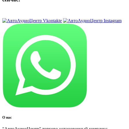
8 (3822) 97-99-00
О нас
"АвтоАудиоЦентр" торгово-установочный комплекс