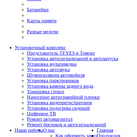
Батарейки
Карты памяти
Разные мелочи
Установочный комплекс
Представитель TEYES в Томске
Установка автосигнализаций и автозапуска
Установка мультимедиа
Установка автозвука
Шумоизоляция автомобиля
Установка парктроников
Установка камеры заднего вида
Тонировка стекол
Нанесение антигравийной пленки
Установка видеорегистраторов
Установка подогрева сидений
Цифровое ТВ
Ремонт автомагнитол
Ремонт брелоков и автосигнализаций
Наши работы
О нас
Главная
Как оформить заказ
Продукция