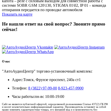
капота – реле с силовым выходом для совместной работы с
системи SOBR GSM 120\130, STIGMA 01\02, IP 01 – команда
отпирания передается по проводке автомобиля
Показать на карте
Не нашли ответ на свой вопрос?
Звоните прямо
сейчас!
8 (3822) 97-99-00
О нас
"АвтоАудиоЦентр" торгово-установочный комплекс
Адрес:
Томск, Фрунзе проспект, 240а ст1
Телефон:
8 (3822) 97-99-00
8-923-457-9900
Часы работы:
пн-вс 10:00-19:00
Сайт не является публичной офертой, определяемой положениями Статьи 437(2) ГК РФ
и носит исключительно информационный характер. Производитель оставляет за собой
право изменять характеристики товара, его внешний вид и и комплектность без