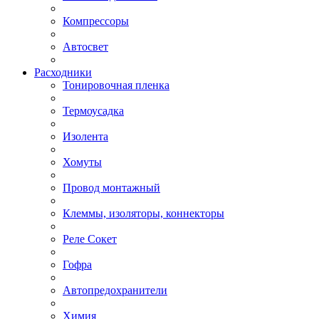
Компрессоры
Автосвет
Расходники
Тонировочная пленка
Термоусадка
Изолента
Хомуты
Провод монтажный
Клеммы, изоляторы, коннекторы
Реле Сокет
Гофра
Автопредохранители
Химия