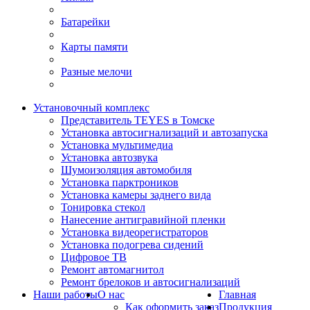
Батарейки
Карты памяти
Разные мелочи
Установочный комплекс
Представитель TEYES в Томске
Установка автосигнализаций и автозапуска
Установка мультимедиа
Установка автозвука
Шумоизоляция автомобиля
Установка парктроников
Установка камеры заднего вида
Тонировка стекол
Нанесение антигравийной пленки
Установка видеорегистраторов
Установка подогрева сидений
Цифровое ТВ
Ремонт автомагнитол
Ремонт брелоков и автосигнализаций
Наши работы
О нас
Главная
Как оформить заказ
Продукция