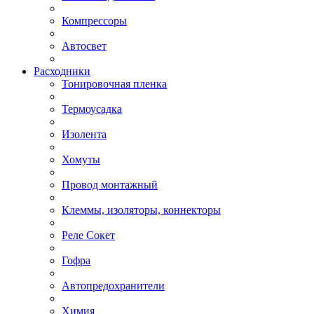
Компрессоры
Автосвет
Расходники
Тонировочная пленка
Термоусадка
Изолента
Хомуты
Провод монтажный
Клеммы, изоляторы, коннекторы
Реле Сокет
Гофра
Автопредохранители
Химия