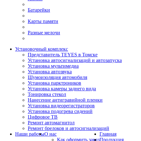
Батарейки
Карты памяти
Разные мелочи
Установочный комплекс
Представитель TEYES в Томске
Установка автосигнализаций и автозапуска
Установка мультимедиа
Установка автозвука
Шумоизоляция автомобиля
Установка парктроников
Установка камеры заднего вида
Тонировка стекол
Нанесение антигравийной пленки
Установка видеорегистраторов
Установка подогрева сидений
Цифровое ТВ
Ремонт автомагнитол
Ремонт брелоков и автосигнализаций
Наши работы
О нас
Главная
Как оформить заказ
Продукция