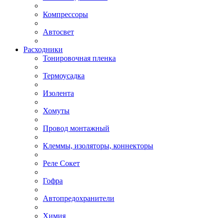
Компрессоры
Автосвет
Расходники
Тонировочная пленка
Термоусадка
Изолента
Хомуты
Провод монтажный
Клеммы, изоляторы, коннекторы
Реле Сокет
Гофра
Автопредохранители
Химия