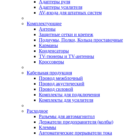
Адаптеры руля
Адаптеры усилителя
AV-входа для штатных систем
Комплектующие
Антены
Защитные сетки и крепеж
Подиумы, Полки, Кольца проставочные
Карманы
Конденсаторы
TV-тюнеры и TV-антенны
Кроссоверы
Кабельная продукция
Провод межблочный
Провод акустический
Провод силовой
Комплекты для подключения
Комплекты для усилителя
Расходное
Разъемы для автомагнитол
Держатели предохранителя (колбы)
Клеммы
Автоматические прерыватели тока