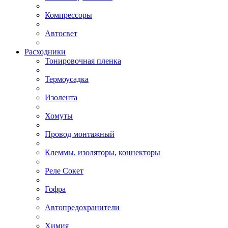
Компрессоры
Автосвет
Расходники
Тонировочная пленка
Термоусадка
Изолента
Хомуты
Провод монтажный
Клеммы, изоляторы, коннекторы
Реле Сокет
Гофра
Автопредохранители
Химия