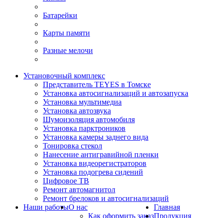
Батарейки
Карты памяти
Разные мелочи
Установочный комплекс
Представитель TEYES в Томске
Установка автосигнализаций и автозапуска
Установка мультимедиа
Установка автозвука
Шумоизоляция автомобиля
Установка парктроников
Установка камеры заднего вида
Тонировка стекол
Нанесение антигравийной пленки
Установка видеорегистраторов
Установка подогрева сидений
Цифровое ТВ
Ремонт автомагнитол
Ремонт брелоков и автосигнализаций
Наши работы
О нас
Главная
Как оформить заказ
Продукция