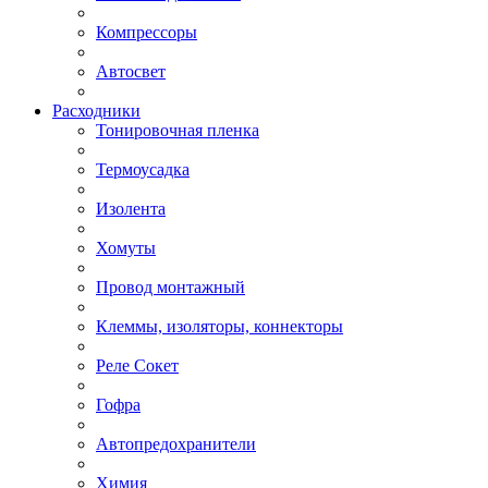
Компрессоры
Автосвет
Расходники
Тонировочная пленка
Термоусадка
Изолента
Хомуты
Провод монтажный
Клеммы, изоляторы, коннекторы
Реле Сокет
Гофра
Автопредохранители
Химия