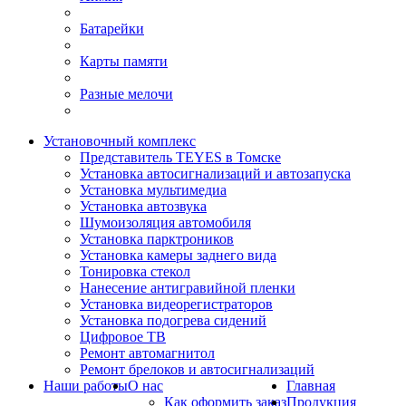
Батарейки
Карты памяти
Разные мелочи
Установочный комплекс
Представитель TEYES в Томске
Установка автосигнализаций и автозапуска
Установка мультимедиа
Установка автозвука
Шумоизоляция автомобиля
Установка парктроников
Установка камеры заднего вида
Тонировка стекол
Нанесение антигравийной пленки
Установка видеорегистраторов
Установка подогрева сидений
Цифровое ТВ
Ремонт автомагнитол
Ремонт брелоков и автосигнализаций
Наши работы
О нас
Главная
Как оформить заказ
Продукция