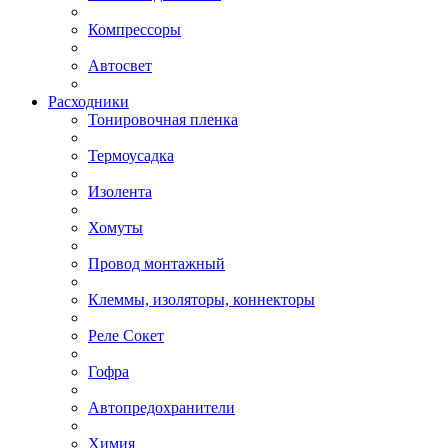
Компрессоры
Автосвет
Расходники
Тонировочная пленка
Термоусадка
Изолента
Хомуты
Провод монтажный
Клеммы, изоляторы, коннекторы
Реле Сокет
Гофра
Автопредохранители
Химия