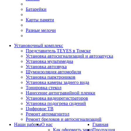
Батарейки
Карты памяти
Разные мелочи
Установочный комплекс
Представитель TEYES в Томске
Установка автосигнализаций и автозапуска
Установка мультимедиа
Установка автозвука
Шумоизоляция автомобиля
Установка парктроников
Установка камеры заднего вида
Тонировка стекол
Нанесение антигравийной пленки
Установка видеорегистраторов
Установка подогрева сидений
Цифровое ТВ
Ремонт автомагнитол
Ремонт брелоков и автосигнализаций
Наши работы
О нас
Главная
Как оформить заказ
Продукция