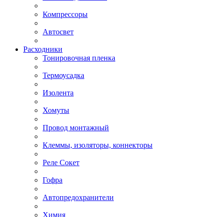
Компрессоры
Автосвет
Расходники
Тонировочная пленка
Термоусадка
Изолента
Хомуты
Провод монтажный
Клеммы, изоляторы, коннекторы
Реле Сокет
Гофра
Автопредохранители
Химия