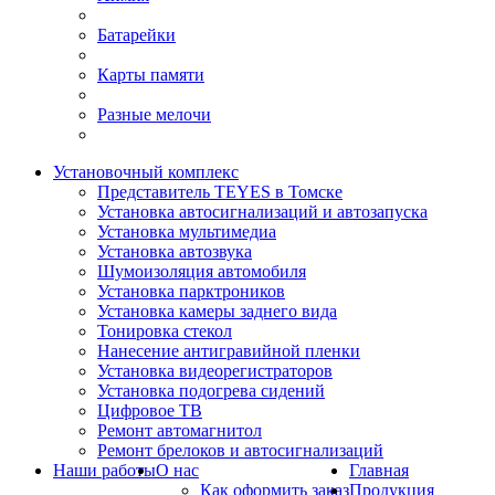
Батарейки
Карты памяти
Разные мелочи
Установочный комплекс
Представитель TEYES в Томске
Установка автосигнализаций и автозапуска
Установка мультимедиа
Установка автозвука
Шумоизоляция автомобиля
Установка парктроников
Установка камеры заднего вида
Тонировка стекол
Нанесение антигравийной пленки
Установка видеорегистраторов
Установка подогрева сидений
Цифровое ТВ
Ремонт автомагнитол
Ремонт брелоков и автосигнализаций
Наши работы
О нас
Главная
Как оформить заказ
Продукция