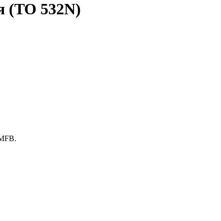
я (TO 532N)
 MFB.