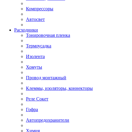
Компрессоры
Автосвет
Расходники
Тонировочная пленка
Термоусадка
Изолента
Хомуты
Провод монтажный
Клеммы, изоляторы, коннекторы
Реле Сокет
Гофра
Автопредохранители
Химия