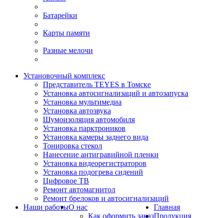
Батарейки
Карты памяти
Разные мелочи
Установочный комплекс
Представитель TEYES в Томске
Установка автосигнализаций и автозапуска
Установка мультимедиа
Установка автозвука
Шумоизоляция автомобиля
Установка парктроников
Установка камеры заднего вида
Тонировка стекол
Нанесение антигравийной пленки
Установка видеорегистраторов
Установка подогрева сидений
Цифровое ТВ
Ремонт автомагнитол
Ремонт брелоков и автосигнализаций
Наши работы
О нас
Главная
Как оформить заказ
Продукция