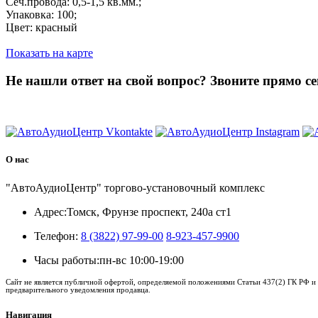
Сеч.провода: 0,5-1,5 кв.мм.;
Упаковка: 100;
Цвет: красный
Показать на карте
Не нашли ответ на свой вопрос?
Звоните прямо се
8 (3822) 97-99-00
О нас
"АвтоАудиоЦентр" торгово-установочный комплекс
Адрес:
Томск, Фрунзе проспект, 240а ст1
Телефон:
8 (3822) 97-99-00
8-923-457-9900
Часы работы:
пн-вс 10:00-19:00
Сайт не является публичной офертой, определяемой положениями Статьи 437(2) ГК РФ и 
предварительного уведомления продавца.
Навигация