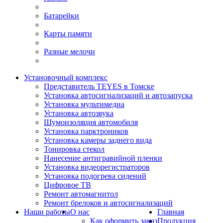
Батарейки
Карты памяти
Разные мелочи
Установочный комплекс
Представитель TEYES в Томске
Установка автосигнализаций и автозапуска
Установка мультимедиа
Установка автозвука
Шумоизоляция автомобиля
Установка парктроников
Установка камеры заднего вида
Тонировка стекол
Нанесение антигравийной пленки
Установка видеорегистраторов
Установка подогрева сидений
Цифровое ТВ
Ремонт автомагнитол
Ремонт брелоков и автосигнализаций
Наши работы
О нас
Главная
Как оформить заказ
Продукция