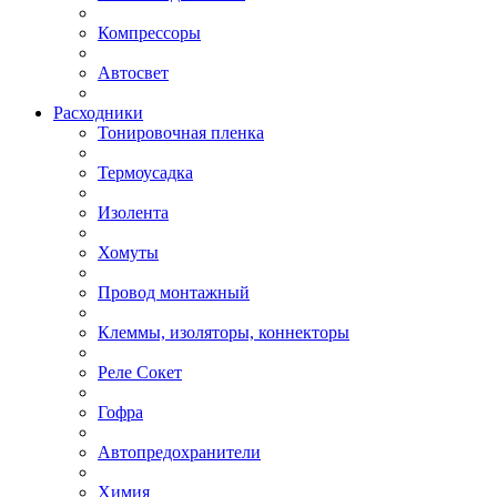
Компрессоры
Автосвет
Расходники
Тонировочная пленка
Термоусадка
Изолента
Хомуты
Провод монтажный
Клеммы, изоляторы, коннекторы
Реле Сокет
Гофра
Автопредохранители
Химия