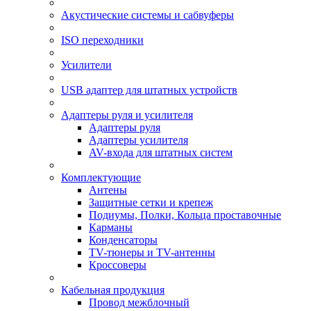
Акустические системы и сабвуферы
ISO переходники
Усилители
USB адаптер для штатных устройств
Адаптеры руля и усилителя
Адаптеры руля
Адаптеры усилителя
AV-входа для штатных систем
Комплектующие
Антены
Защитные сетки и крепеж
Подиумы, Полки, Кольца проставочные
Карманы
Конденсаторы
TV-тюнеры и TV-антенны
Кроссоверы
Кабельная продукция
Провод межблочный