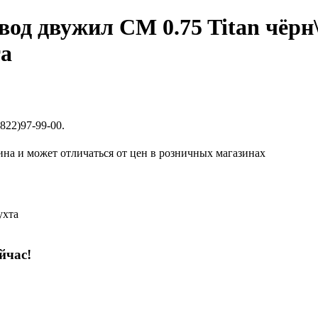
од двужил CM 0.75 Titan чёрн\
та
822)97-99-00.
ина и может отличаться от цен в розничных магазинах
ухта
йчас!