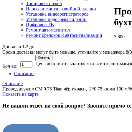
Тонировка стекол
Пров
Нанесение антигравийной пленки
Установка видеорегистраторов
Установка подогрева сидений
бух
Цифровое ТВ
Ремонт автомагнитол
Ремонт брелоков и автосигнализаций
3 800
Доставка 1-2 дн.
Сроки доставки могут быть меньше, уточняйте у менеджера 8(3
Купить
Цена действительна только для интернет-магаз
Кол-во:
Описание
Описание
Провод двужил CM 0.75 Titan чёрн\красн, 2*0,75 кв.мм 100 м/б
Показать на карте
Не нашли ответ на свой вопрос?
Звоните прямо се
8 (3822) 97-99-00