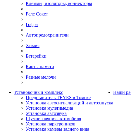
Клеммы, изоляторы, коннекторы
Реле Сокет
Гофра
Автопредохранители
Химия
Батарейки
Карты памяти
Разные мелочи
Установочный комплекс
Наши ра
Представитель TEYES в Томске
Установка автосигнализаций и автозапуска
Установка мультимедиа
Установка автозвука
Шумоизоляция автомобиля
Установка парктроников
Установка камеры заднего вида