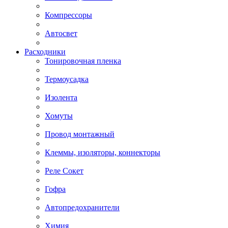
Компрессоры
Автосвет
Расходники
Тонировочная пленка
Термоусадка
Изолента
Хомуты
Провод монтажный
Клеммы, изоляторы, коннекторы
Реле Сокет
Гофра
Автопредохранители
Химия