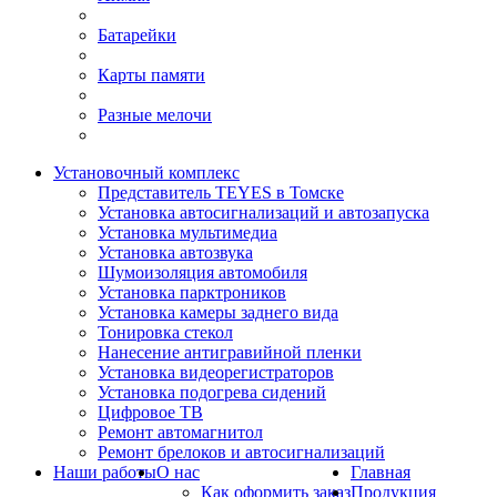
Батарейки
Карты памяти
Разные мелочи
Установочный комплекс
Представитель TEYES в Томске
Установка автосигнализаций и автозапуска
Установка мультимедиа
Установка автозвука
Шумоизоляция автомобиля
Установка парктроников
Установка камеры заднего вида
Тонировка стекол
Нанесение антигравийной пленки
Установка видеорегистраторов
Установка подогрева сидений
Цифровое ТВ
Ремонт автомагнитол
Ремонт брелоков и автосигнализаций
Наши работы
О нас
Главная
Как оформить заказ
Продукция