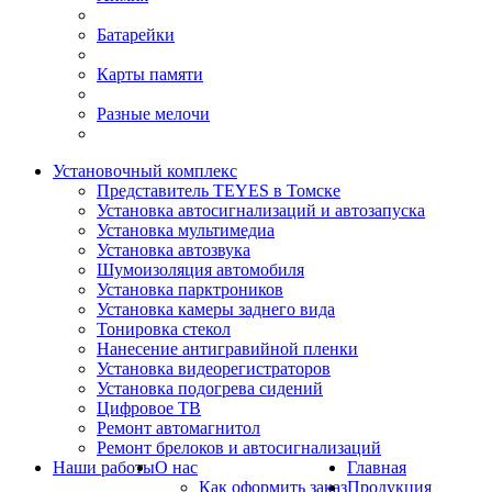
Батарейки
Карты памяти
Разные мелочи
Установочный комплекс
Представитель TEYES в Томске
Установка автосигнализаций и автозапуска
Установка мультимедиа
Установка автозвука
Шумоизоляция автомобиля
Установка парктроников
Установка камеры заднего вида
Тонировка стекол
Нанесение антигравийной пленки
Установка видеорегистраторов
Установка подогрева сидений
Цифровое ТВ
Ремонт автомагнитол
Ремонт брелоков и автосигнализаций
Наши работы
О нас
Главная
Как оформить заказ
Продукция