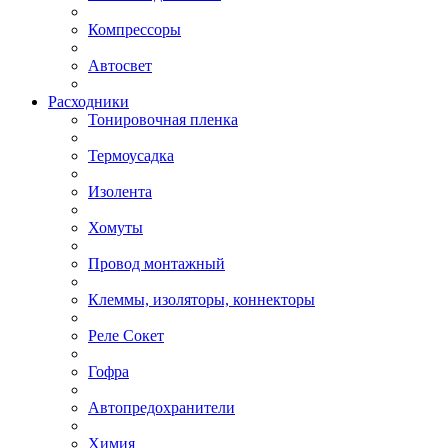
Компрессоры
Автосвет
Расходники
Тонировочная пленка
Термоусадка
Изолента
Хомуты
Провод монтажный
Клеммы, изоляторы, коннекторы
Реле Сокет
Гофра
Автопредохранители
Химия