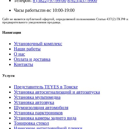
Телефон:
8 (3822) 97-99-00
8-923-457-9900
Часы работы:
пн-вс 10:00-19:00
Сайт не является публичной офертой, определяемой положениями Статьи 437(2) ГК РФ и 
предварительного уведомления продавца.
Навигация
Установочный комплекс
Наши работы
О нас
Оплата и доставка
Контакты
Услуги
Представитель TEYES в Томске
Установка автосигнализаций и автозапуска
Установка мультимедиа
Установка автозвука
Шумоизоляция автомобиля
Установка парктроников
Установка камеры заднего вида
Тонировка стекол
Нанесение антигравийной пленки