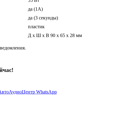
55 Вт
да (1А)
да (3 секунды)
пластик
Д х Ш х В 90 х 65 х 28 мм
уведомления.
йчас!