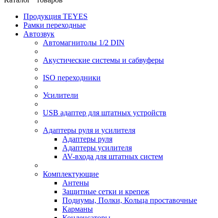
Продукция TEYES
Рамки переходные
Автозвук
Автомагнитолы 1/2 DIN
Акустические системы и сабвуферы
ISO переходники
Усилители
USB адаптер для штатных устройств
Адаптеры руля и усилителя
Адаптеры руля
Адаптеры усилителя
AV-входа для штатных систем
Комплектующие
Антены
Защитные сетки и крепеж
Подиумы, Полки, Кольца проставочные
Карманы
Конденсаторы