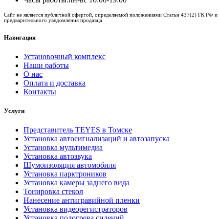
Сайт не является публичной офертой, определяемой положениями Статьи 437(2) ГК РФ и 
предварительного уведомления продавца.
Навигация
Установочный комплекс
Наши работы
О нас
Оплата и доставка
Контакты
Услуги
Представитель TEYES в Томске
Установка автосигнализаций и автозапуска
Установка мультимедиа
Установка автозвука
Шумоизоляция автомобиля
Установка парктроников
Установка камеры заднего вида
Тонировка стекол
Нанесение антигравийной пленки
Установка видеорегистраторов
Установка подогрева сидений