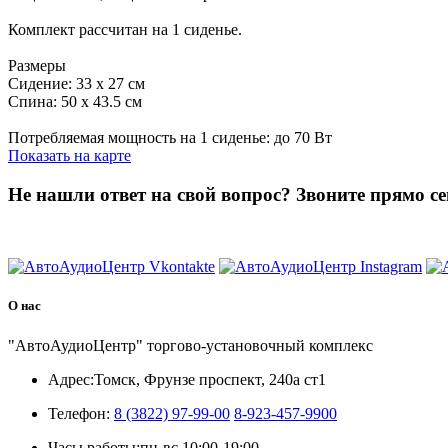
Комплект рассчитан на 1 сиденье.
Размеры
Сидение: 33 х 27 см
Спина: 50 х 43.5 см
Потребляемая мощность на 1 сиденье: до 70 Вт
Показать на карте
Не нашли ответ на свой вопрос?
Звоните прямо се
8 (3822) 97-99-00
О нас
"АвтоАудиоЦентр" торгово-установочный комплекс
Адрес:
Томск, Фрунзе проспект, 240а ст1
Телефон:
8 (3822) 97-99-00
8-923-457-9900
Часы работы:
пн-вс 10:00-19:00