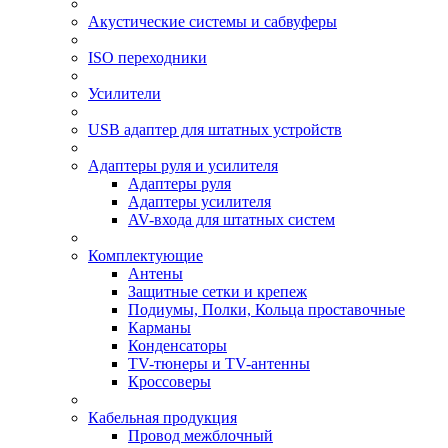
Акустические системы и сабвуферы
ISO переходники
Усилители
USB адаптер для штатных устройств
Адаптеры руля и усилителя
Адаптеры руля
Адаптеры усилителя
AV-входа для штатных систем
Комплектующие
Антены
Защитные сетки и крепеж
Подиумы, Полки, Кольца проставочные
Карманы
Конденсаторы
TV-тюнеры и TV-антенны
Кроссоверы
Кабельная продукция
Провод межблочный