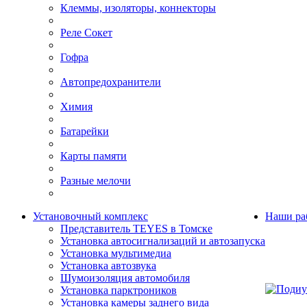
Клеммы, изоляторы, коннекторы
Реле Сокет
Гофра
Автопредохранители
Химия
Батарейки
Карты памяти
Разные мелочи
Установочный комплекс
Наши ра
Представитель TEYES в Томске
Установка автосигнализаций и автозапуска
Установка мультимедиа
Установка автозвука
Шумоизоляция автомобиля
Установка парктроников
Установка камеры заднего вида