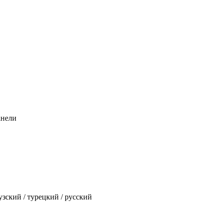
анели
ский / турецкий / русский