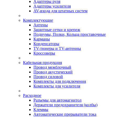
Адаптеры руля
Адаптеры усилителя
AV-входа для штатных систем
Комплектующие
Антены
Защитные сетки и крепеж
Подиумы, Полки, Кольца проставочные
Карманы
Конденсаторы
TV-тюнеры и TV-антенны
Кроссоверы
Кабельная продукция
Провод межблочный
Провод акустический
Провод силовой
Комплекты для подключения
Комплекты для усилителя
Расходное
Разъемы для автомагнитол
Держатели предохранителя (колбы)
Клеммы
Автоматические прерыватели тока