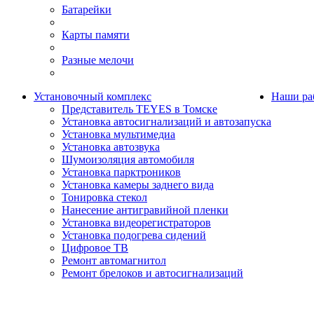
Батарейки
Карты памяти
Разные мелочи
Установочный комплекс
Наши ра
Представитель TEYES в Томске
Установка автосигнализаций и автозапуска
Установка мультимедиа
Установка автозвука
Шумоизоляция автомобиля
Установка парктроников
Установка камеры заднего вида
Тонировка стекол
Нанесение антигравийной пленки
Установка видеорегистраторов
Установка подогрева сидений
Цифровое ТВ
Ремонт автомагнитол
Ремонт брелоков и автосигнализаций