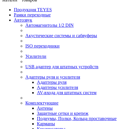
Продукция TEYES
Рамки переходные
Автозвук
Автомагнитолы 1/2 DIN
Акустические системы и сабвуферы
ISO переходники
Усилители
USB адаптер для штатных устройств
Адаптеры руля и усилителя
Адаптеры руля
Адаптеры усилителя
AV-входа для штатных систем
Комплектующие
Антены
Защитные сетки и крепеж
Подиумы, Полки, Кольца проставочные
Карманы
Конденсаторы