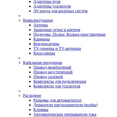
Адаптеры руля
Адаптеры усилителя
AV-входа для штатных систем
Комплектующие
Антены
Защитные сетки и крепеж
Подиумы, Полки, Кольца проставочные
Карманы
Конденсаторы
TV-тюнеры и TV-антенны
Кроссоверы
Кабельная продукция
Провод межблочный
Провод акустический
Провод силовой
Комплекты для подключения
Комплекты для усилителя
Расходное
Разъемы для автомагнитол
Держатели предохранителя (колбы)
Клеммы
Автоматические прерыватели тока