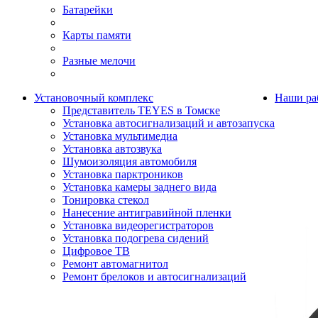
Батарейки
Карты памяти
Разные мелочи
Установочный комплекс
Наши ра
Представитель TEYES в Томске
Установка автосигнализаций и автозапуска
Установка мультимедиа
Установка автозвука
Шумоизоляция автомобиля
Установка парктроников
Установка камеры заднего вида
Тонировка стекол
Нанесение антигравийной пленки
Установка видеорегистраторов
Установка подогрева сидений
Цифровое ТВ
Ремонт автомагнитол
Ремонт брелоков и автосигнализаций