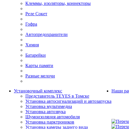
Клеммы, изоляторы, коннекторы
Реле Сокет
Гофра
Автопредохранители
Химия
Батарейки
Карты памяти
Разные мелочи
Установочный комплекс
Наши ра
Представитель TEYES в Томске
Установка автосигнализаций и автозапуска
Установка мультимедиа
Установка автозвука
Шумоизоляция автомобиля
Установка парктроников
Установка камеры заднего вида