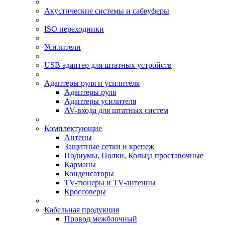
Акустические системы и сабвуферы
ISO переходники
Усилители
USB адаптер для штатных устройств
Адаптеры руля и усилителя
Адаптеры руля
Адаптеры усилителя
AV-входа для штатных систем
Комплектующие
Антены
Защитные сетки и крепеж
Подиумы, Полки, Кольца проставочные
Карманы
Конденсаторы
TV-тюнеры и TV-антенны
Кроссоверы
Кабельная продукция
Провод межблочный