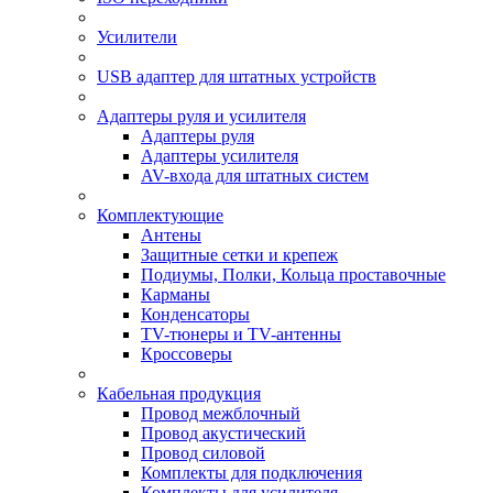
Усилители
USB адаптер для штатных устройств
Адаптеры руля и усилителя
Адаптеры руля
Адаптеры усилителя
AV-входа для штатных систем
Комплектующие
Антены
Защитные сетки и крепеж
Подиумы, Полки, Кольца проставочные
Карманы
Конденсаторы
TV-тюнеры и TV-антенны
Кроссоверы
Кабельная продукция
Провод межблочный
Провод акустический
Провод силовой
Комплекты для подключения
Комплекты для усилителя