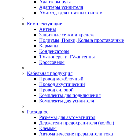
Адаптеры руля
Адаптеры усилителя
AV-входа для штатных систем
Комплектующие
Антены
Защитные сетки и крепеж
Подиумы, Полки, Кольца проставочные
Карманы
Конденсаторы
TV-тюнеры и TV-антенны
Кроссоверы
Кабельная продукция
Провод межблочный
Провод акустический
Провод силовой
Комплекты для подключения
Комплекты для усилителя
Расходное
Разъемы для автомагнитол
Держатели предохранителя (колбы)
Клеммы
Автоматические прерыватели тока