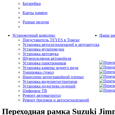
Батарейки
Карты памяти
Разные мелочи
Установочный комплекс
Наши ра
Представитель TEYES в Томске
Установка автосигнализаций и автозапуска
Установка мультимедиа
Установка автозвука
Шумоизоляция автомобиля
Установка парктроников
Установка камеры заднего вида
Тонировка стекол
Нанесение антигравийной пленки
Установка видеорегистраторов
Установка подогрева сидений
Цифровое ТВ
Ремонт автомагнитол
Ремонт брелоков и автосигнализаций
Переходная рамка Suzuki Jimn