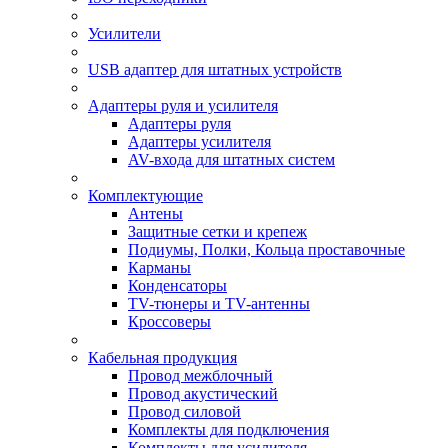
Усилители
USB адаптер для штатных устройств
Адаптеры руля и усилителя
Адаптеры руля
Адаптеры усилителя
AV-входа для штатных систем
Комплектующие
Антены
Защитные сетки и крепеж
Подиумы, Полки, Кольца проставочные
Карманы
Конденсаторы
TV-тюнеры и TV-антенны
Кроссоверы
Кабельная продукция
Провод межблочный
Провод акустический
Провод силовой
Комплекты для подключения
Комплекты для усилителя