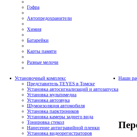
Гофра
Автопредохранители
Химия
Батарейки
Карты памяти
Разные мелочи
Установочный комплекс
Наши ра
Представитель TEYES в Томске
Установка автосигнализаций и автозапуска
Установка мультимедиа
Установка автозвука
Шумоизоляция автомобиля
Установка парктроников
Установка камеры заднего вида
Пере
Тонировка стекол
Нанесение антигравийной пленки
Установка видеорегистраторов