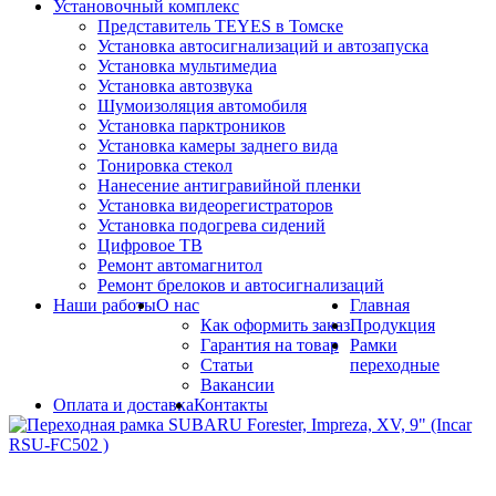
Установочный комплекс
Представитель TEYES в Томске
Установка автосигнализаций и автозапуска
Установка мультимедиа
Установка автозвука
Шумоизоляция автомобиля
Установка парктроников
Установка камеры заднего вида
Тонировка стекол
Нанесение антигравийной пленки
Установка видеорегистраторов
Установка подогрева сидений
Цифровое ТВ
Ремонт автомагнитол
Ремонт брелоков и автосигнализаций
Наши работы
О нас
Главная
Как оформить заказ
Продукция
Гарантия на товар
Рамки
Статьи
переходные
Вакансии
Оплата и доставка
Контакты