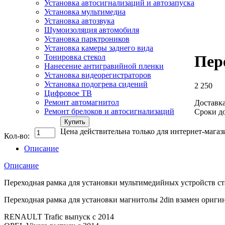
Установка автосигнализаций и автозапуска
Установка мультимедиа
Установка автозвука
Шумоизоляция автомобиля
Установка парктроников
Установка камеры заднего вида
Пере
Тонировка стекол
Нанесение антигравийной пленки
Установка видеорегистраторов
Установка подогрева сидений
2 250
Цифровое ТВ
Ремонт автомагнитол
Доставка
Ремонт брелоков и автосигнализаций
Сроки до
Купить
Цена действительна только для интернет-магаз
Кол-во:
Описание
Описание
Переходная рамка для установки мультимедийных устройств стан
Переходная рамка для установки магнитолы 2din взамен ориги
RENAULT Trafic выпуск с 2014