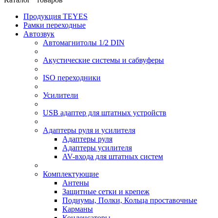
Продукция TEYES
Рамки переходные
Автозвук
Автомагнитолы 1/2 DIN
Акустические системы и сабвуферы
ISO переходники
Усилители
USB адаптер для штатных устройств
Адаптеры руля и усилителя
Адаптеры руля
Адаптеры усилителя
AV-входа для штатных систем
Комплектующие
Антены
Защитные сетки и крепеж
Подиумы, Полки, Кольца проставочные
Карманы
Конденсаторы