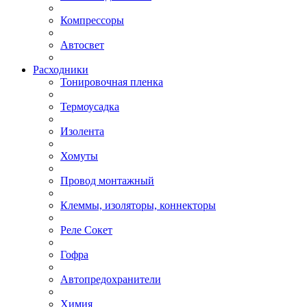
Компрессоры
Автосвет
Расходники
Тонировочная пленка
Термоусадка
Изолента
Хомуты
Провод монтажный
Клеммы, изоляторы, коннекторы
Реле Сокет
Гофра
Автопредохранители
Химия