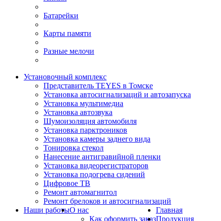
Батарейки
Карты памяти
Разные мелочи
Установочный комплекс
Представитель TEYES в Томске
Установка автосигнализаций и автозапуска
Установка мультимедиа
Установка автозвука
Шумоизоляция автомобиля
Установка парктроников
Установка камеры заднего вида
Тонировка стекол
Нанесение антигравийной пленки
Установка видеорегистраторов
Установка подогрева сидений
Цифровое ТВ
Ремонт автомагнитол
Ремонт брелоков и автосигнализаций
Наши работы
О нас
Главная
Как оформить заказ
Продукция