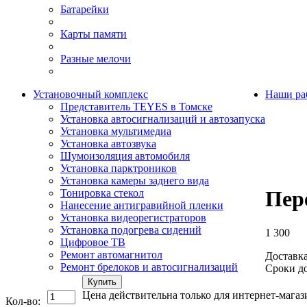
Батарейки
Карты памяти
Разные мелочи
Установочный комплекс
Наши ра
Представитель TEYES в Томске
Установка автосигнализаций и автозапуска
Установка мультимедиа
Установка автозвука
Шумоизоляция автомобиля
Установка парктроников
Установка камеры заднего вида
Пер
Тонировка стекол
Нанесение антигравийной пленки
Установка видеорегистраторов
Установка подогрева сидений
1 300
Цифровое ТВ
Ремонт автомагнитол
Доставка
Ремонт брелоков и автосигнализаций
Сроки до
Купить
Цена действительна только для интернет-магаз
Кол-во: