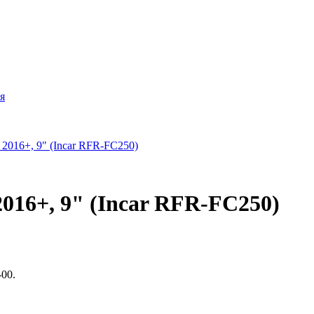
я
016+, 9" (Incar RFR-FC250)
00.