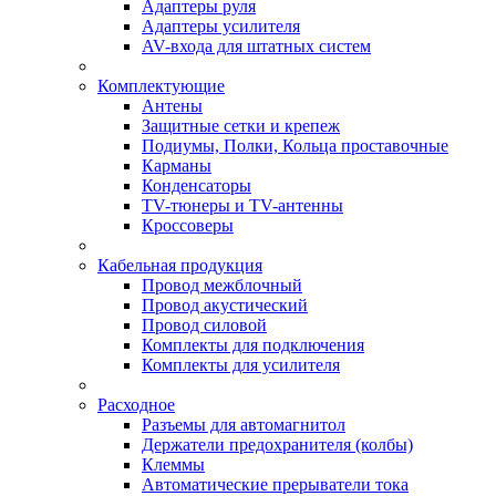
Адаптеры руля
Адаптеры усилителя
AV-входа для штатных систем
Комплектующие
Антены
Защитные сетки и крепеж
Подиумы, Полки, Кольца проставочные
Карманы
Конденсаторы
TV-тюнеры и TV-антенны
Кроссоверы
Кабельная продукция
Провод межблочный
Провод акустический
Провод силовой
Комплекты для подключения
Комплекты для усилителя
Расходное
Разъемы для автомагнитол
Держатели предохранителя (колбы)
Клеммы
Автоматические прерыватели тока