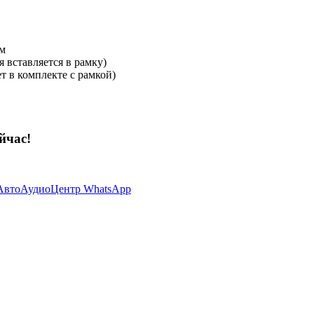
мм
 вставляется в рамку)
т в комплекте с рамкой)
йчас!