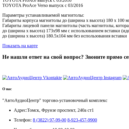
TOYOTA ProAce выпуск с 03/2016
TOYOTA ProAce Verso выпуск с 03/2016
Параметры устанавливаемой магнитолы:
Габариты корпуса магнитолы до (ширина х высота) 180 х 100 
Габариты лицевой панели магнитолы (часть магнитолы, которая
до (ширина х высота) 173х98 мм с использованием вставки (иде
до (ширина х высота) 180.5х104 мм без использования вставки
Показать на карте
Не нашли ответ на свой вопрос?
Звоните прямо се
8 (3822) 97-99-00
О нас
"АвтоАудиоЦентр" торгово-установочный комплекс
Адрес:
Томск, Фрунзе проспект, 240а ст1
Телефон:
8 (3822) 97-99-00
8-923-457-9900