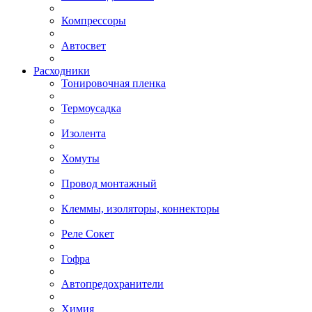
Компрессоры
Автосвет
Расходники
Тонировочная пленка
Термоусадка
Изолента
Хомуты
Провод монтажный
Клеммы, изоляторы, коннекторы
Реле Сокет
Гофра
Автопредохранители
Химия