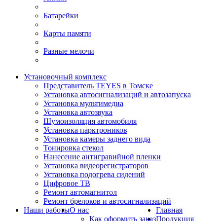
Батарейки
Карты памяти
Разные мелочи
Установочный комплекс
Представитель TEYES в Томске
Установка автосигнализаций и автозапуска
Установка мультимедиа
Установка автозвука
Шумоизоляция автомобиля
Установка парктроников
Установка камеры заднего вида
Тонировка стекол
Нанесение антигравийной пленки
Установка видеорегистраторов
Установка подогрева сидений
Цифровое ТВ
Ремонт автомагнитол
Ремонт брелоков и автосигнализаций
Наши работы
О нас
Главная
Как оформить заказ
Продукция