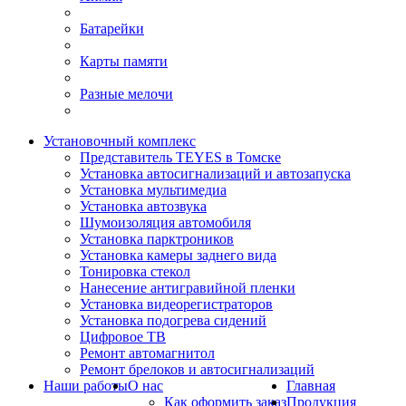
Батарейки
Карты памяти
Разные мелочи
Установочный комплекс
Представитель TEYES в Томске
Установка автосигнализаций и автозапуска
Установка мультимедиа
Установка автозвука
Шумоизоляция автомобиля
Установка парктроников
Установка камеры заднего вида
Тонировка стекол
Нанесение антигравийной пленки
Установка видеорегистраторов
Установка подогрева сидений
Цифровое ТВ
Ремонт автомагнитол
Ремонт брелоков и автосигнализаций
Наши работы
О нас
Главная
Как оформить заказ
Продукция