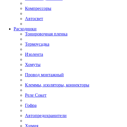
Компрессоры
Автосвет
Расходники
Тонировочная пленка
Термоусадка
Изолента
Хомуты
Провод монтажный
Клеммы, изоляторы, коннекторы
Реле Сокет
Гофра
Автопредохранители
Химия