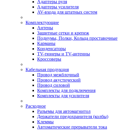
Адаптеры руля
Адаптеры усилителя
AV-входа для штатных систем
Комплектующие
Антены
Защитные сетки и крепеж
Подиумы, Полки, Кольца проставочные
Карманы
Конденсаторы
TV-тюнеры и TV-антенны
Кроссоверы
Кабельная продукция
Провод межблочный
Провод акустический
Провод силовой
Комплекты для подключения
Комплекты для усилителя
Расходное
Разъемы для автомагнитол
Держатели предохранителя (колбы)
Клеммы
Автоматические прерыватели тока