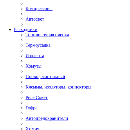
Компрессоры
Автосвет
Расходники
Тонировочная пленка
Термоусадка
Изолента
Хомуты
Провод монтажный
Клеммы, изоляторы, коннекторы
Реле Сокет
Гофра
Автопредохранители
Химия