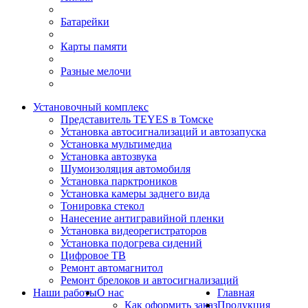
Батарейки
Карты памяти
Разные мелочи
Установочный комплекс
Представитель TEYES в Томске
Установка автосигнализаций и автозапуска
Установка мультимедиа
Установка автозвука
Шумоизоляция автомобиля
Установка парктроников
Установка камеры заднего вида
Тонировка стекол
Нанесение антигравийной пленки
Установка видеорегистраторов
Установка подогрева сидений
Цифровое ТВ
Ремонт автомагнитол
Ремонт брелоков и автосигнализаций
Наши работы
О нас
Главная
Как оформить заказ
Продукция