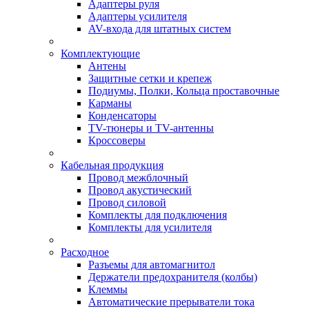
Адаптеры руля
Адаптеры усилителя
AV-входа для штатных систем
Комплектующие
Антены
Защитные сетки и крепеж
Подиумы, Полки, Кольца проставочные
Карманы
Конденсаторы
TV-тюнеры и TV-антенны
Кроссоверы
Кабельная продукция
Провод межблочный
Провод акустический
Провод силовой
Комплекты для подключения
Комплекты для усилителя
Расходное
Разъемы для автомагнитол
Держатели предохранителя (колбы)
Клеммы
Автоматические прерыватели тока